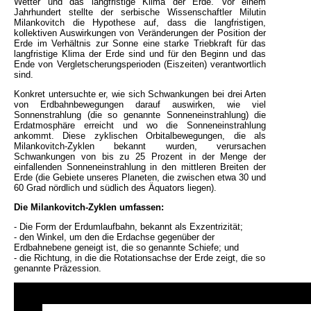
Wetter und das langfristige Klima der Erde. Vor einem
Jahrhundert stellte der serbische Wissenschaftler Milutin
Milankovitch die Hypothese auf, dass die langfristigen,
kollektiven Auswirkungen von Veränderungen der Position der
Erde im Verhältnis zur Sonne eine starke Triebkraft für das
langfristige Klima der Erde sind und für den Beginn und das
Ende von Vergletscherungsperioden (Eiszeiten) verantwortlich
sind.
Konkret untersuchte er, wie sich Schwankungen bei drei Arten
von Erdbahnbewegungen darauf auswirken, wie viel
Sonnenstrahlung (die so genannte Sonneneinstrahlung) die
Erdatmosphäre erreicht und wo die Sonneneinstrahlung
ankommt. Diese zyklischen Orbitalbewegungen, die als
Milankovitch-Zyklen bekannt wurden, verursachen
Schwankungen von bis zu 25 Prozent in der Menge der
einfallenden Sonneneinstrahlung in den mittleren Breiten der
Erde (die Gebiete unseres Planeten, die zwischen etwa 30 und
60 Grad nördlich und südlich des Äquators liegen).
Die Milankovitch-Zyklen umfassen:
- Die Form der Erdumlaufbahn, bekannt als Exzentrizität;
- den Winkel, um den die Erdachse gegenüber der
Erdbahnebene geneigt ist, die so genannte Schiefe; und
- die Richtung, in die die Rotationsachse der Erde zeigt, die so
genannte Präzession.