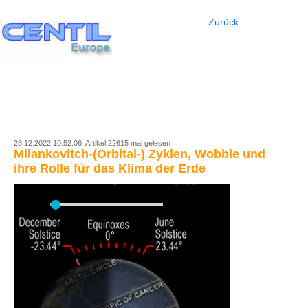
Zurück
28.12.2022 10:52:06 Artikel 22615 mal gelesen
Milankovitch-(Orbital-) Zyklen, Wobble und
ihre Rolle für das Klima der Erde