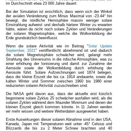
im Durchschnitt etwa 23 000 Jahre dauert.
Bei der Simulation ist ersichtlich, dass wenn sich der Winkel
der axialen Veränderung zum Minus Maximal von -23.44° hin
bewegt, die nördliche Hemisphäre massiv weniger solare
Einstrahlung aufweist und deshalb härtere Winter zu erwarten
hätte, wären da nicht noch solare Zyklen und Veränderungen
der solaren Magnetosphäre, welche die Wolkenbildung der
Erde grundsätzlich beeinflusst.
Wenn die solare Aktivität wie im Beitrag "
Solar Update
September, 2021
" veröffentlicht abnehmend ist und dadurch
die solare Megnetosphäre schwächer wird, gelangt mehr
Strahlung des Universums in die irdische Atmosphäre, was zu
einer erhöhung der Ionisierung und damit zur Zunahme der
Aerosole sowie der Wolkenbildung durch erhöhung der
Aerosole führt. Solare Aufzeichnungen seit 1874 belegen,
dass die kleine Eiszeit die bis ca. 1914 andauerte, sowie die
kalten Winter und Sommer zwischen 1960 bis 1980 einer
reduzierten solaren Aktivität zuzuschreiben sind.
Die NASA geht davon aus, dass der aktuelle erst kürzlich
begonnene solare Zyklus 25 schwächer ausfallen wird, als die
solaren Zyklen während dem Maunder Minimum und denen der
kleinen Eiszeit gleich kommen könnte. In 11 Jahren werden
wir mehr wissen und weitere Wetterdaten ausgewertet haben.
Erste Auswirkungen dieser solaren Abnahme sind in den USA,
Kanada, Japan mit Temperaturen weit unter -45° Celsius und
Blizzards die bis zu 2 Meter Schnee brachten und 40