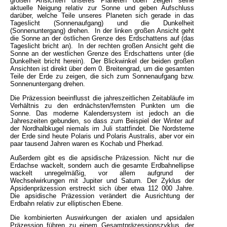
großen Ansichten unseres Planeten oben zeigen seine
aktuelle Neigung relativ zur Sonne und geben Aufschluss
darüber, welche Teile unseres Planeten sich gerade in das
Tageslicht (Sonnenaufgang) und die Dunkelheit
(Sonnenuntergang) drehen. In der linken großen Ansicht geht
die Sonne an der östlichen Grenze des Erdschattens auf (das
Tageslicht bricht an). In der rechten großen Ansicht geht die
Sonne an der westlichen Grenze des Erdschattens unter (die
Dunkelheit bricht herein). Der Blickwinkel der beiden großen
Ansichten ist direkt über dem 0. Breitengrad, um die gesamten
Teile der Erde zu zeigen, die sich zum Sonnenaufgang bzw.
Sonnenuntergang drehen.
Die Präzession beeinflusst die jahreszeitlichen Zeitabläufe im
Verhältnis zu den erdnächsten/fernsten Punkten um die
Sonne. Das moderne Kalendersystem ist jedoch an die
Jahreszeiten gebunden, so dass zum Beispiel der Winter auf
der Nordhalbkugel niemals im Juli stattfindet. Die Nordsterne
der Erde sind heute Polaris und Polaris Australis, aber vor ein
paar tausend Jahren waren es Kochab und Pherkad.
Außerdem gibt es die apsidische Präzession. Nicht nur die
Erdachse wackelt, sondern auch die gesamte Erdbahnellipse
wackelt unregelmäßig, vor allem aufgrund der
Wechselwirkungen mit Jupiter und Saturn. Der Zyklus der
Apsidenpräzession erstreckt sich über etwa 112 000 Jahre.
Die apsidische Präzession verändert die Ausrichtung der
Erdbahn relativ zur elliptischen Ebene.
Die kombinierten Auswirkungen der axialen und apsidalen
Präzession führen zu einem Gesamtpräzessionszyklus, der