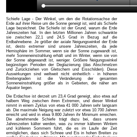
Schiefe Lage - Der Winkel, um den die Rotationsachse der
Erde auf ihrer Reise um die Sonne geneigt ist, wird als Schiefe
Lage bezeichnet. Die Schiefe ist der Grund, warum die Erde
Jahreszeiten hat. In den letzten Millionen Jahren schwankte
sie zwischen 22,1 und 24,5 Grad in Bezug auf die
Erdbahnebene. Je größer der axiale Neigungswinkel der Erde
ist, desto extremer sind unsere Jahreszeiten, da jede
Hemisphäre im Sommer, wenn sie der Sonne zugewandt ist,
mehr Sonneneinstrahlung erhält und im Winter, wenn sie von
der Sonne abgewandt ist, weniger. Größere Neigungswinkel
begünstigen Perioden der Deglaziierung (das Abschmelzen
und Zurückziehen von Gletschern und Eisschilden). Diese
Auswirkungen sind weltweit nicht einheitlich - in höheren
Breitengraden ist die Veränderung der gesamten
Sonneneinstrahlung größer als in Gebieten, die näher am
Äquator liegen.
Die Erdachse ist derzeit um 23,4 Grad geneigt, also etwa auf
halbem Weg zwischen ihren Extremen, und dieser Winkel
nimmt in einem Zyklus von etwa 41 000 Jahren sehr langsam
ab. Die maximale Neigung war zuletzt vor etwa 10.700 Jahren
erreicht und wird in etwa 9.800 Jahren ihr Minimum erreichen.
Die abnehmende Schiefe trägt dazu bei, dass unsere
Jahreszeiten kälter werden, was zu immer kälteren Wintern
und kühleren Sommern führt, die es im Laufe der Zeit
ermöglichen, dass sich Schnee und Eis in hohen Breiten zu