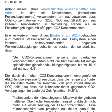
zu 10 K" ab.
Anfang dieses Jahres
veröffentlichten Wissenschaftler eine
Arbeit
, in der sie Mesokosmen (kontrollierte
Freilandexperimente) verwendeten, um nachzuweisen, dass
CO2-Konzentrationen von 3200, 7500 und 16.900 ppm mit
kälteren Temperaturen in Verbindung stehen als in
Freiluftumgebungen mit 480 ppm CO2-Konzentrationen.
In einer weiteren neuen Arbeit (
Drotos et al., 2020
) behaupten
nun mehrere Wissenschaftler, dass das Erdsystem einen
internen, selbstverstärkenden negativen
Wolkenrückkopplungsmechanismus besitzt, der so stark ist,
dass
"Bei CO2-Konzentrationen jenseits des vierfachen
vorindustriellen Wertes sinkt die Klimasensitivität infolge
episodischer globaler Abkühlungsereignisse bis zu 10 K
auf nahezu Null".
Die durch die hohen CO2-Konzentrationen hervorgerufenen
Abkühlungsereignisse führen dazu, dass die Temperatur "unter
die kältesten Werte der Kontrolle [278 ppm vorindustrielles
CO2] fällt", so dass die Klimasensitivität gegenüber CO2-
Verdopplungen im Laufe der Zeit "praktisch Null" ist.
"Insbesondere der klimatologische Mittelwert der globalen
mittleren Oberflächentemperatur reagiert praktisch nicht
mehr auf einen Anstieg der CO2-Konzentration. Diese
Klimasensitivität von praktisch null deutet darauf hin,