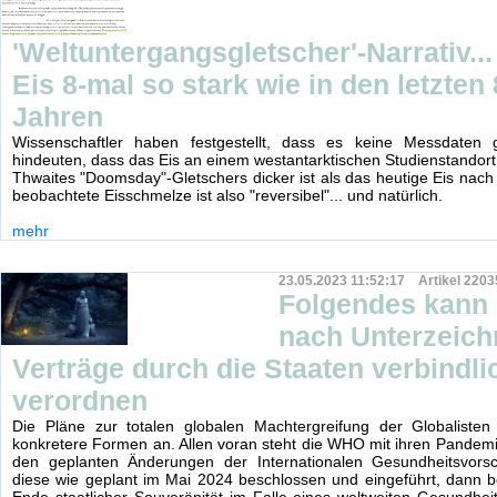
'Weltuntergangsgletscher'-Narrativ..
Eis 8-mal so stark wie in den letzten
Jahren
Wissenschaftler haben festgestellt, dass es keine Messdaten g
hindeuten, dass das Eis an einem westantarktischen Studienstandort
Thwaites "Doomsday"-Gletschers dicker ist als das heutige Eis nach
beobachtete Eisschmelze ist also "reversibel"... und natürlich.
mehr
23.05.2023 11:52:17 Artikel 2203
Folgendes kann
nach Unterzeich
Verträge durch die Staaten verbindli
verordnen
Die Pläne zur totalen globalen Machtergreifung der Globalist
konkretere Formen an. Allen voran steht die WHO mit ihren Pandem
den geplanten Änderungen der Internationalen Gesundheitsvorsc
diese wie geplant im Mai 2024 beschlossen und eingeführt, dann 