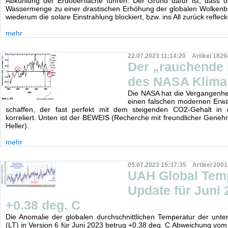
Abkühlung der Erdoberfläche führen. Der Grund dafür ist, dass d
Wassermenge zu einer drastischen Erhöhung der globalen Wolkenbi
wiederum die solare Einstrahlung blockiert, bzw. ins All zurück refleckt
mehr
22.07.2023 11:14:20 Artikel 1829
Der „rauchende
des NASA Klima
Die NASA hat die Vergangenhe
einen falschen modernen Erw
schaffen, der fast perfekt mit dem steigenden CO2-Gehalt in
korreliert. Unten ist der BEWEIS (Recherche mit freundlicher Gene
Heller).
mehr
05.07.2023 15:37:35 Artikel 2001
UAH Global Tem
Update für Juni 
+0.38 deg. C
Die Anomalie der globalen durchschnittlichen Temperatur der unt
(LT) in Version 6 für Juni 2023 betrug +0,38 deg. C Abweichung vom 