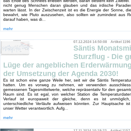
das Ende des Schnees erleben werden, daran besteht kein Zweifel. 
nicht genug Menschen daran glauben und das irdische Paradie
warten lässt. In der Zwischenzeit ist es die Energie der Sonne, di
bewahrt, wie Pluto auszusehen, also sollten wir zumindest aus R
darauf haben, was di...
mehr
07.12.2024 14:50:08 Artikel 1196
Säntis Monatsmi
Sturzflug - Die g
Lüge der angeblichen Erderwärmung
der Umsetzung der Agenda 2030!
Es ist schon eine ganze Weile her, seit wir die Säntis Temperat
hatten. Um es vorweg zu nehmen, wir verwenden ausschliessl
gemessenen Tagesmittelwerte, welche repräsentativ für den gesam
Raum sind. Es ist egal, von welcher Station die Temperaturdat
Verlauf ist europaweit der gleiche, denn es ist unmöglich
unterschiedliche Verläufe aufweisen könnten. Zur Hauptsache ist 
unser Wetter verantwortlich. Aufg...
mehr
17.11.2024 10:19:23 Artikel 1157