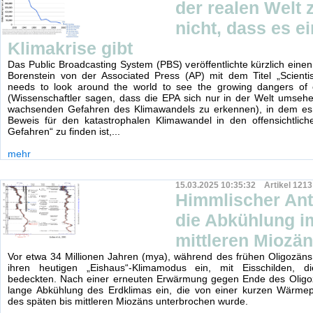
der realen Welt 
nicht, dass es e
Klimakrise gibt
Das Public Broadcasting System (PBS) veröffentlichte kürzlich einen
Borenstein von der Associated Press (AP) mit dem Titel „Scienti
needs to look around the world to see the growing dangers of 
(Wissenschaftler sagen, dass die EPA sich nur in der Welt umseh
wachsenden Gefahren des Klimawandels zu erkennen), in dem es 
Beweis für den katastrophalen Klimawandel in den offensichtlic
Gefahren“ zu finden ist,...
mehr
15.03.2025 10:35:32 Artikel 1213
Himmlischer Antr
die Abkühlung i
mittleren Miozä
Vor etwa 34 Millionen Jahren (mya), während des frühen Oligozäns, 
ihren heutigen „Eishaus“-Klimamodus ein, mit Eisschilden, di
bedeckten. Nach einer erneuten Erwärmung gegen Ende des Oligoz
lange Abkühlung des Erdklimas ein, die von einer kurzen Wärme
des späten bis mittleren Miozäns unterbrochen wurde.