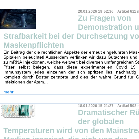
20.01.2026 19:52:36 Artikel 611 
Zu Fragen von
Demonstration 
Strafbarkeit bei der Durchsetzung v
Maskenpflichten
Ein Beitrag der die rechtlichen Aspekte der erneut eingeführten Mas
Spitälern beleuchtet! Ausserdem verlinken wir dazu Gutachten und
zu mRNA Injektionen, welche weltweit bei diversen umfangreichen S
Pfizer selbst belegen, dass diese experimentellen Covid 19 
Immunsystem jedes einzelnen der sich spritzen lies, nachhaltig
komplett durch Boster zerstörte und dies der wahre Grund für G
Infektionen der Atem...
mehr
18.01.2026 15:21:27 Artikel 503 
Dramatischer R
der globalen
Temperaturen wird von den Mainstr