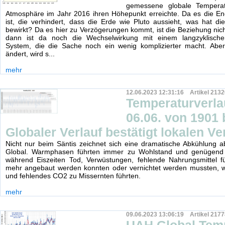
gemessene globale Temperat
Atmosphäre im Jahr 2016 ihren Höhepunkt erreichte. Da es die En
ist, die verhindert, dass die Erde wie Pluto aussieht, was hat die
bewirkt? Da es hier zu Verzögerungen kommt, ist die Beziehung nich
dann ist da noch die Wechselwirkung mit einem langzyklischen
System, die die Sache noch ein wenig komplizierter macht. Abe
ändert, wird s...
mehr
12.06.2023 12:31:16 Artikel 2132
Temperaturverla
06.06. von 1901 
Globaler Verlauf bestätigt lokalen Ve
Nicht nur beim Säntis zeichnet sich eine dramatische Abkühlung 
Global. Warmphasen führten immer zu Wohlstand und genügend 
während Eiszeiten Tod, Verwüstungen, fehlende Nahrungsmittel fü
mehr angebaut werden konnten oder vernichtet werden mussten, we
und fehlendes CO2 zu Missernten führten.
mehr
09.06.2023 13:06:19 Artikel 2177