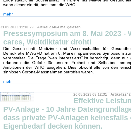
Ende staatlicher Souveränität im Falle eines weltweiten Gesundheit
wann dieser eintritt, bestimmt die WHO.
mehr
21.05.2023 11:10:29 Artikel 23464 mal gelesen
Pressesymposium am 8. Mai 2023 -
cares, Weltdiktatur droht!
Die Gesellschaft Mediziner und Wissenschaftler für Gesundhei
Demokratie MWGFD hat am 8. Mai ein spannendes Symposium zu
veranstaltet. Die Frage "wen interessierts" ist berechtigt, denn nu
erkennen die Gefahr für unsere Freiheit und Selbstbestimmu
Ambitionen der WHO ausgehen. Dies obwohl alle von den eins
sinnlosen Corona-Massnahmen betroffen waren.
mehr
20.05.2023 08:12:31 Artikel 2242
Effektive Leistu
PV-Anlage - 10 Jahre Datengrundlage
dass private PV-Anlagen keinesfalls
Eigenbedarf decken können.