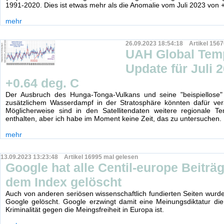
1991-2020. Dies ist etwas mehr als die Anomalie vom Juli 2023 von 
mehr
26.09.2023 18:54:18 Artikel 1567
UAH Global Tem
Update für Juli 
+0.64 deg. C
Der Ausbruch des Hunga-Tonga-Vulkans und seine "beispiellose"
zusätzlichem Wasserdampf in der Stratosphäre könnten dafür vera
Möglicherweise sind in den Satellitendaten weitere regionale Te
enthalten, aber ich habe im Moment keine Zeit, das zu untersuchen.
mehr
13.09.2023 13:23:48 Artikel 16995 mal gelesen
Google hat alle Centil-europe Beiträ
dem Index gelöscht
Auch von anderen seriösen wissenschaftlich fundierten Seiten wurden
Google gelöscht. Google erzwingt damit eine Meinungsdiktatur die 
Kriminalität gegen die Meingsfreiheit in Europa ist.