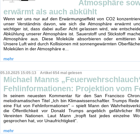
Atmosphäre sow
erwärmt als auch abkühlt
Wenn wir uns nur auf den Erwärmungseffekt von CO2 konzentrieren
unser Verständnis davon, wie sich die Atmosphäre erwärmt un
wichtiger ist, dass dabei außer Acht gelassen wird, wie entschei
Abkühlung unserer Atmosphäre ist. Sauerstoff und Stickstoff mac
Atmosphäre aus. Diese Moleküle absorbieren oder emittieren k
Unsere Luft wird durch Kollisionen mit sonnengewärmten Oberfläc
Molekülen in der Atmosphäre e...
mehr
05.10.2025 15:05:13 Artikel 654 mal gelesen
Michael Manns „Feuerwehrschlauch
Fehlinformationen: Projektion vom F
In seinem neuesten Kommentar für den San Francisco Chron
melodramatischen Titel „Ich bin Klimawissenschaftler. Trumps Rede
eine Flut von Fehlinformationen“ – spielt Mann den Wahrheitsver
die Öffentlichkeit vor Donald Trumps angeblich gefährlicher R
Vereinten Nationen. Laut Mann „tropft fast jedes einzelne Wo
gesprochen hat, vor Unaufrichtigkeit“.
mehr