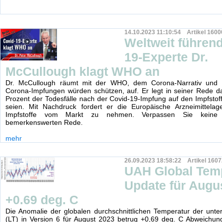
14.10.2023 11:10:54 Artikel 1600
Weltweit führen
19-Experte Dr.
McCullough klagt WHO an
Dr. McCullough räumt mit der WHO, dem Corona-Narrativ und d
Corona-Impfungen würden schützen, auf. Er legt in seiner Rede d
Prozent der Todesfälle nach der Covid-19-Impfung auf den Impfstof
seien. Mit Nachdruck fordert er die Europäische Arzneimittelage
Impfstoffe vom Markt zu nehmen. Verpassen Sie keine 
bemerkenswerten Rede.
mehr
26.09.2023 18:58:22 Artikel 1607
UAH Global Tem
Update für Augu
+0.69 deg. C
Die Anomalie der globalen durchschnittlichen Temperatur der unt
(LT) in Version 6 für August 2023 betrug +0,69 deg. C Abweichun