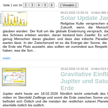
Seite 1 von 16
...
08.03.2026 13:59:10 Artikel 486 
Solar Update Ja
Religiöse Kulte versprechen 
Zukunft, wenn die Mensc
glauben würden. Der Kult um die globale Erwärmung versprach, da
des Schnees erleben würden, daran bestand kein Zweifel. Es sche
genug Menschen daran glauben und dass das irdische Paradie
warten lässt. In der Zwischenzeit ist es die Energie der Sonne, die
die Erde wie Pluto aussieht, also sollten wir zumindest aus Respekt
haben, was die Son...
mehr
18.02.2026 12:30:16 Artikel 523 
Gravitative Einf
Jupiter und Satu
Erde
Jupiter steht heute am 18.02.2026 Nördlich leicht unterhalb des
mitten im Sternbild Zwillinge und somit die Erde zwischen Sonne und
befindet sich Östlich und die meisten der restlichen solaren Planet
ebenfalls östlich bis südlich.