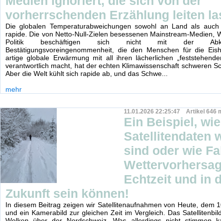
Medien ignoriert, die sich von der
vorherrschenden Erzählung leiten l
Die globalen Temperaturabweichungen sowohl an Land als auch
rapide. Die von Netto-Null-Zielen besessenen Mainstream-Medien, 
Politik beschäftigen sich nicht mit der Abk
Bestätigungsvoreingenommenheit, die den Menschen für die Eish
artige globale Erwärmung mit all ihren lächerlichen „feststehende
verantwortlich macht, hat der echten Klimawissenschaft schweren S
Aber die Welt kühlt sich rapide ab, und das Schwe...
mehr
11.01.2026 22:25:47 Artikel 646 
Ein Beispiel, wi
Satellitendaten w
sind oder wie Fa
Wettervorhersa
Echtzeit und in d
Zukunft sein können!
In diesem Beitrag zeigen wir Satellitenaufnahmen von Heute, dem 
und ein Kamerabild zur gleichen Zeit im Vergleich. Das Satellitenbild
Wolken über der Nordschweiz. Was allerdings nicht stimmen 