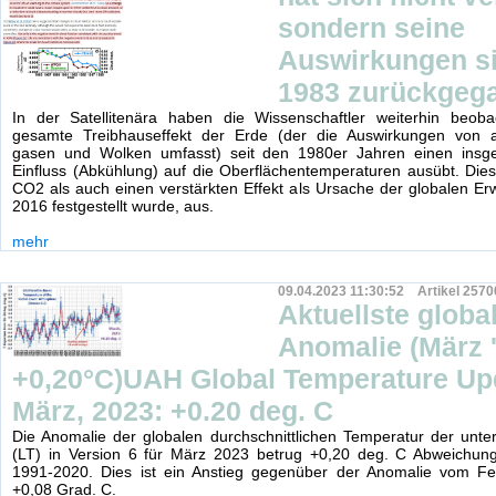
sondern seine
Auswirkungen si
1983 zurückgeg
In der Satellitenära haben die Wissenschaftler weiterhin beoba
gesamte Treibhauseffekt der Erde (der die Auswirkungen von 
gasen und Wolken umfasst) seit den 1980er Jahren einen insg
Einfluss (Abkühlung) auf die Oberflächentemperaturen ausübt. Dies
CO2 als auch einen verstärkten Effekt als Ursache der globalen Er
2016 festgestellt wurde, aus.
mehr
09.04.2023 11:30:52 Artikel 2570
Aktuellste globa
Anomalie (März 
+0,20°C)UAH Global Temperature Upd
März, 2023: +0.20 deg. C
Die Anomalie der globalen durchschnittlichen Temperatur der unt
(LT) in Version 6 für März 2023 betrug +0,20 deg. C Abweichung
1991-2020. Dies ist ein Anstieg gegenüber der Anomalie vom F
+0,08 Grad. C.