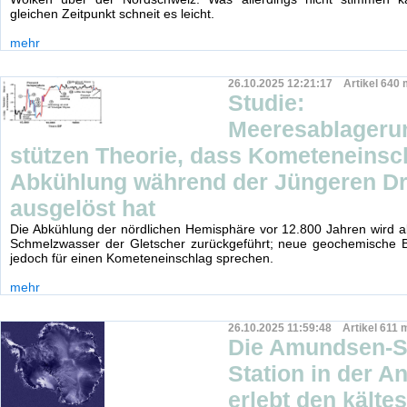
gleichen Zeitpunkt schneit es leicht.
mehr
26.10.2025 12:21:17 Artikel 640 
Studie:
Meeresablageru
stützen Theorie, dass Kometeneinsc
Abkühlung während der Jüngeren D
ausgelöst hat
Die Abkühlung der nördlichen Hemisphäre vor 12.800 Jahren wird a
Schmelzwasser der Gletscher zurückgeführt; neue geochemische 
jedoch für einen Kometeneinschlag sprechen.
mehr
26.10.2025 11:59:48 Artikel 611 
Die Amundsen-S
Station in der An
erlebt den kälte