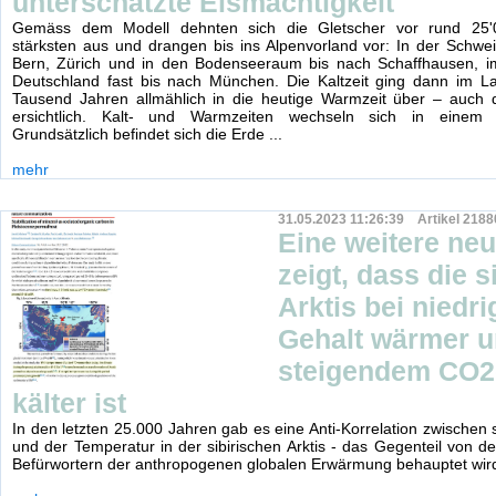
unterschätzte Eismächtigkeit
Gemäss dem Modell dehnten sich die Gletscher vor rund 25
stärksten aus und drangen bis ins Alpenvorland vor: In der Schwe
Bern, Zürich und in den Bodenseeraum bis nach Schaffhausen, 
Deutschland fast bis nach München. Die Kaltzeit ging dann im La
Tausend Jahren allmählich in die heutige Warmzeit über – auch d
ersichtlich. Kalt- und Warmzeiten wechseln sich in einem E
Grundsätzlich befindet sich die Erde ...
mehr
31.05.2023 11:26:39 Artikel 2188
Eine weitere neu
zeigt, dass die s
Arktis bei niedr
Gehalt wärmer u
steigendem CO2
kälter ist
In den letzten 25.000 Jahren gab es eine Anti-Korrelation zwische
und der Temperatur in der sibirischen Arktis - das Gegenteil von 
Befürwortern der anthropogenen globalen Erwärmung behauptet wir