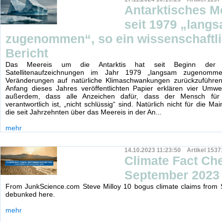
Antarktisches M
seit 1979 „lang
zugenommen“, so ein wissenschaftl
Bericht
Das Meereis um die Antarktis hat seit Beginn der kon
Satellitenaufzeichnungen im Jahr 1979 „langsam zugenomme
Veränderungen auf natürliche Klimaschwankungen zurückzuführen
Anfang dieses Jahres veröffentlichten Papier erklären vier Umwel
außerdem, dass alle Anzeichen dafür, dass der Mensch für
verantwortlich ist, „nicht schlüssig“ sind. Natürlich nicht für die M
die seit Jahrzehnten über das Meereis in der An...
mehr
14.10.2023 11:23:50 Artikel 1537
Climate Fact Ch
September 2023
From JunkScience.com Steve Milloy 10 bogus climate claims from
debunked here.
mehr