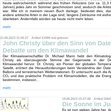
heute wahrscheinlich während des frühen Holozäns (vor ca. 11,3 b
Jahren) jedes Jahr im Sommer geschmolzen sind, wodurch die Arktis p
war. Wie ich in meinem neuen Buch darlege, bedeutet dies, da
andere arktische Arten in der Lage sind, längere Zeiträume mit eisf
überleben: Andernfalls würden sie heute nicht mehr leben.
mehr
21.06.2023 11:45:27 Artikel 21999 mal gelesen
John Christy über den Sinn von Date
Debatte um den Klimawandel
Der Klimawissenschaftler Dr. Michael Mann hebt den Klimatolo
Christy als überzeugende Stimme der Gegenseite in der 
Klimawandel hervor. Dr. Christy, ein Pionier der globalen Tempe
Satellit, erörtert die Herausforderungen beim Verständnis der Daten
Ballons und terrestrischen Wetterstationen. Er untersucht auch die 
CO₂ und das praktische Problem mit Klimamodellen, die die Energie
bestimmen, insbeson...
mehr
19.06.2023 15:27:48 Artikel 2064
Die Sonne im Ju
Es ist nun sieben Jahre her, 