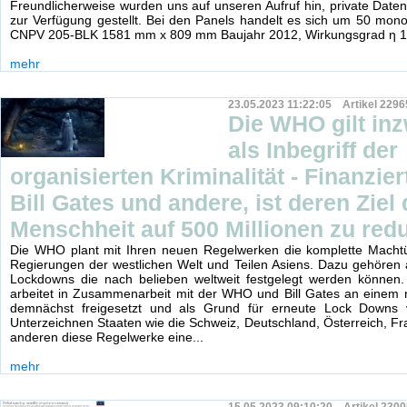
Freundlicherweise wurden uns auf unseren Aufruf hin, private Date
zur Verfügung gestellt. Bei den Panels handelt es sich um 50 monokr
CNPV 205-BLK 1581 mm x 809 mm Baujahr 2012, Wirkungsgrad η 
mehr
23.05.2023 11:22:05 Artikel 2296
Die WHO gilt in
als Inbegriff der
organisierten Kriminalität - Finanzie
Bill Gates und andere, ist deren Ziel 
Menschheit auf 500 Millionen zu red
Die WHO plant mit Ihren neuen Regelwerken die komplette Mach
Regierungen der westlichen Welt und Teilen Asiens. Dazu gehören
Lockdowns die nach belieben weltweit festgelegt werden könne
arbeitet in Zusammenarbeit mit der WHO und Bill Gates an einem 
demnächst freigesetzt und als Grund für erneute Lock Downs 
Unterzeichnen Staaten wie die Schweiz, Deutschland, Österreich, Fra
anderen diese Regelwerke eine...
mehr