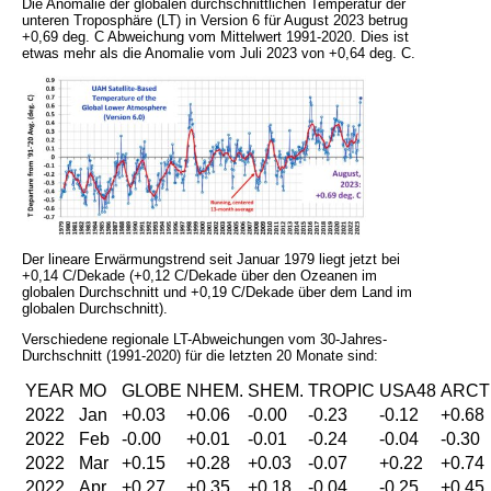
Die Anomalie der globalen durchschnittlichen Temperatur der
unteren Troposphäre (LT) in Version 6 für August 2023 betrug
+0,69 deg. C Abweichung vom Mittelwert 1991-2020. Dies ist
etwas mehr als die Anomalie vom Juli 2023 von +0,64 deg. C.
Der lineare Erwärmungstrend seit Januar 1979 liegt jetzt bei
+0,14 C/Dekade (+0,12 C/Dekade über den Ozeanen im
globalen Durchschnitt und +0,19 C/Dekade über dem Land im
globalen Durchschnitt).
Verschiedene regionale LT-Abweichungen vom 30-Jahres-
Durchschnitt (1991-2020) für die letzten 20 Monate sind:
YEAR
MO
GLOBE
NHEM.
SHEM.
TROPIC
USA48
ARCT
2022
Jan
+0.03
+0.06
-0.00
-0.23
-0.12
+0.68
2022
Feb
-0.00
+0.01
-0.01
-0.24
-0.04
-0.30
2022
Mar
+0.15
+0.28
+0.03
-0.07
+0.22
+0.74
2022
Apr
+0.27
+0.35
+0.18
-0.04
-0.25
+0.45