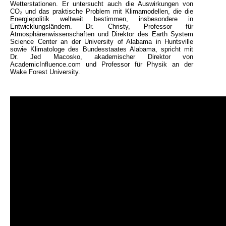
Wetterstationen. Er untersucht auch die Auswirkungen von
CO₂ und das praktische Problem mit Klimamodellen, die die
Energiepolitik weltweit bestimmen, insbesondere in
Entwicklungsländern. Dr. Christy, Professor für
Atmosphärenwissenschaften und Direktor des Earth System
Science Center an der University of Alabama in Huntsville
sowie Klimatologe des Bundesstaates Alabama, spricht mit
Dr. Jed Macosko, akademischer Direktor von
AcademicInfluence.com und Professor für Physik an der
Wake Forest University.