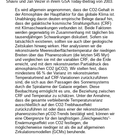
Shaviv und Jan Veizer in ihrem GSA Today-Beitrag von 2003.
Es wird allgemein angenommen, dass der CO2-Gehalt in
der Atmosphäre der Hauptfaktor für das globale Klima ist.
Unabhängig davon deuten empirische Belege darauf hin,
dass der galaktische kosmische Strahlungsfluss (CRF)
mit Klimaschwankungen verbunden ist. Beide Faktoren
werden gegenwärtig im Zusammenhang mit täglichen bis
tausendjährigen Schwankungen diskutiert. Sofern sie
tatsächlich existieren, sollten sie auch über geologische
Zeitskalen hinweg wirken. Hier analysieren wir die
rekonstruierte Meeresoberflächentemperatur der niedrigen
Breiten über das Phanerozoikum (die letzten 545 Myr)
und vergleichen sie mit der variablen CRF, die die Erde
erreicht, und mit dem rekonstruierten Partialdruck des
atmosphärischen CO2 (pCO2). Wir stellen fest, dass
mindestens 66 % der Varianz im rekonstruierten
Temperaturtrend auf CRF-Variationen zurückzuführen
sind, die sich aus den Passagen des Sonnensystems
durch die Spiralarme der Galaxie ergeben. Diese
Beobachtung ermöglicht es uns, die Beziehung zwischen
CRF und Temperatur zu schätzen. Unter der Annahme,
dass die gesamte verbleibende Temperaturvarianz
ausschließlich auf den CO2-Treibhauseffekt
zurückzuführen ist oder dass einer der rekonstruierten
phanerozoischen pCO2-Trends bestätigt wird, können wir
eine Obergrenze für den langfristigen „Gleichgewichts“-
Erwärmungseffekt von CO2 festlegen, die
möglicherweise niedriger ist als die auf allgemeinen
Zirkulationsmodellen (GCMs) beruhende.