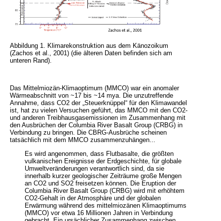
Abbildung 1. Klimarekonstruktion aus dem Känozoikum
(Zachos et al., 2001) (die älteren Daten befinden sich am
unteren Rand).
Das Mittelmiozän-Klimaoptimum (MMCO) war ein anomaler
Wärmeabschnitt von ~17 bis ~14 mya. Die unzutreffende
Annahme, dass CO2 der „Steuerknüppel“ für den Klimawandel
ist, hat zu vielen Versuchen geführt, das MMCO mit den CO2-
und anderen Treibhausgasemissionen im Zusammenhang mit
den Ausbrüchen der Columbia River Basalt Group (CRBG) in
Verbindung zu bringen. Die CBRG-Ausbrüche scheinen
tatsächlich mit dem MMCO zusammenzuhängen...
Es wird angenommen, dass Flutbasalte, die größten
vulkanischen Ereignisse der Erdgeschichte, für globale
Umweltveränderungen verantwortlich sind, da sie
innerhalb kurzer geologischer Zeiträume große Mengen
an CO2 und SO2 freisetzen können. Die Eruption der
Columbia River Basalt Group (CRBG) wird mit erhöhtem
CO2-Gehalt in der Atmosphäre und der globalen
Erwärmung während des mittelmiozänen Klimaoptimums
(MMCO) vor etwa 16 Millionen Jahren in Verbindung
gebracht. Ein ursächlicher Zusammenhang zwischen