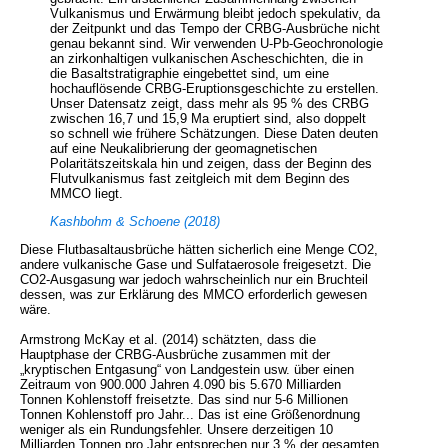
Vulkanismus und Erwärmung bleibt jedoch spekulativ, da
der Zeitpunkt und das Tempo der CRBG-Ausbrüche nicht
genau bekannt sind. Wir verwenden U-Pb-Geochronologie
an zirkonhaltigen vulkanischen Ascheschichten, die in
die Basaltstratigraphie eingebettet sind, um eine
hochauflösende CRBG-Eruptionsgeschichte zu erstellen.
Unser Datensatz zeigt, dass mehr als 95 % des CRBG
zwischen 16,7 und 15,9 Ma eruptiert sind, also doppelt
so schnell wie frühere Schätzungen. Diese Daten deuten
auf eine Neukalibrierung der geomagnetischen
Polaritätszeitskala hin und zeigen, dass der Beginn des
Flutvulkanismus fast zeitgleich mit dem Beginn des
MMCO liegt.
Kashbohm & Schoene (2018)
Diese Flutbasaltausbrüche hätten sicherlich eine Menge CO2,
andere vulkanische Gase und Sulfataerosole freigesetzt. Die
CO2-Ausgasung war jedoch wahrscheinlich nur ein Bruchteil
dessen, was zur Erklärung des MMCO erforderlich gewesen
wäre.
Armstrong McKay et al. (2014) schätzten, dass die
Hauptphase der CRBG-Ausbrüche zusammen mit der
„kryptischen Entgasung“ von Landgestein usw. über einen
Zeitraum von 900.000 Jahren 4.090 bis 5.670 Milliarden
Tonnen Kohlenstoff freisetzte. Das sind nur 5-6 Millionen
Tonnen Kohlenstoff pro Jahr... Das ist eine Größenordnung
weniger als ein Rundungsfehler. Unsere derzeitigen 10
Milliarden Tonnen pro Jahr entsprechen nur 3 % der gesamten