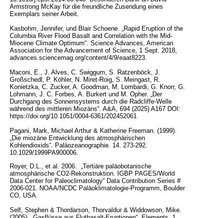
Armstrong McKay für die freundliche Zusendung eines
Exemplars seiner Arbeit.
Kasbohm, Jennifer, und Blair Schoene. „Rapid Eruption of the
Columbia River Flood Basalt and Correlation with the Mid-
Miocene Climate Optimum“. Science Advances, American
Association for the Advancement of Science, 1 Sept. 2018,
advances.sciencemag.org/content/4/9/eaat8223.
Maconi, E., J. Alves, C. Swiggum, S. Ratzenböck, J.
Großschedl, P. Köhler, N. Miret-Roig, S. Meingast, R.
Konietzka, C. Zucker, A. Goodman, M. Lombardi, G. Knorr, G.
Lohmann, J. C. Forbes, A. Burkert und M. Opher. „Der
Durchgang des Sonnensystems durch die Radcliffe-Welle
während des mittleren Miozäns“. A&A, 694 (2025) A167 DOI:
https://doi.org/10.1051/0004-6361/202452061
Pagani, Mark, Michael Arthur & Katherine Freeman. (1999).
„Die miozäne Entwicklung des atmosphärischen
Kohlendioxids“. Paläozeanographie. 14. 273-292.
10.1029/1999PA900006.
Royer, D.L., et al. 2006. „Tertiäre paläobotanische
atmosphärische CO2-Rekonstruktion. IGBP PAGES/World
Data Center for Paleoclimatology“ Data Contribution Series #
2006-021. NOAA/NCDC Paläoklimatologie-Programm, Boulder
CO, USA.
Self, Stephen & Thordarson, Thorvaldur & Widdowson, Mike.
(2005). „Gasflüsse aus Flutbasalt-Eruptionen“. Elements. 1.