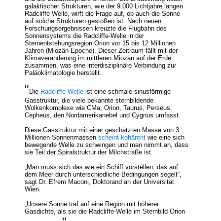
galaktischer Strukturen, wie der 9.000 Lichtjahre langen
Radcliffe-Welle, wirft die Frage auf, ob auch die Sonne
auf solche Strukturen gestoßen ist. Nach neuen
Forschungsergebnissen kreuzte die Flugbahn des
Sonnensystems die Radcliffe-Welle in der
Sternentstehungsregion Orion vor 15 bis 12 Millionen
Jahren (Miozän-Epoche). Dieser Zeitraum fällt mit der
Klimaveränderung im mittleren Miozän auf der Erde
zusammen, was eine interdisziplinäre Verbindung zur
Paläoklimatologie herstellt.
"
Die
Radcliffe-Welle
ist eine schmale sinusförmige
Gasstruktur, die viele bekannte sternbildende
Wolkenkomplexe wie CMa, Orion, Taurus, Perseus,
Cepheus, den Nordamerikanebel und Cygnus umfasst.
Diese Gasstruktur mit einer geschätzten Masse von 3
Millionen Sonnenmassen
scheint kohärent
wie eine sich
bewegende Welle zu schwingen und man nimmt an, dass
sie Teil der Spiralstruktur der Milchstraße ist.
„Man muss sich das wie ein Schiff vorstellen, das auf
dem Meer durch unterschiedliche Bedingungen segelt“,
sagt Dr. Efrem Maconi, Doktorand an der Universität
Wien.
„Unsere Sonne traf auf eine Region mit höherer
Gasdichte, als sie die Radcliffe-Welle im Sternbild Orion