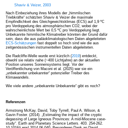
Shaviv & Veizer, 2003
Nach Einbeziehung ihres Modells der „himmlischen
Triebkräfte“ schätzten Shaviv & Veizer die maximale
Empfindlichkeit des Gleichgewichtsklimas (ECS) auf 1,9 ºC
pro Verdoppelung des atmosphärischen CO2, wobei der
wahrscheinlichste Wert bei 0,5 ºC pro Verdoppelung liegt.
Unbekannte himmlische Klimatreiber könnten der Grund dafür
sein, dass die aus paläoklimatologischen Daten abgeleiteten
ECS-Schätzungen
fast doppelt so hoch sind wie die aus
zeitgenössischen instrumentellen Daten abgeleiteten.
Die Radcliffe-Welle wurde erst kürzlich (
2019
) entdeckt,
obwohl sie relativ nahe (~400 Lichtjahre) an der aktuellen
Position unseres Sonnensystems liegt. Vor der
Veröffentlichung von Maconi et al. (2025) war sie ein
„unbekannter unbekannter“ potenzieller Treiber des
Klimawandels.
Wie viele andere „unbekannte Unbekannte“ gibt es noch?
Referenzen
Armstrong McKay, David, Toby Tyrrell, Paul A. Wilson, &
Gavin Foster. (2014). „Estimating the impact of the cryptic
degassing of Large Igneous Provinces: A mid-Miocene case-
study“. Earth and Planetary Science Letters. 403. 254-262.
10.1016/j.epsl.2014.06.040. Besonderen Dank an David