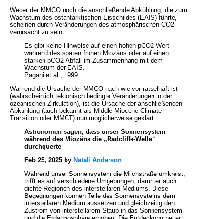
Weder der MMCO noch die anschließende Abkühlung, die zum
Wachstum des ostantarktischen Eisschildes (EAIS) führte,
scheinen durch Veränderungen des atmosphärischen CO2
verursacht zu sein.
Es gibt keine Hinweise auf einen hohen pCO2-Wert
während des späten frühen Miozäns oder auf einen
starken pCO2-Abfall im Zusammenhang mit dem
Wachstum der EAIS.
Pagani et al., 1999
Während die Ursache der MMCO nach wie vor rätselhaft ist
(wahrscheinlich tektonisch bedingte Veränderungen in der
ozeanischen Zirkulation), ist die Ursache der anschließenden
Abkühlung (auch bekannt als Middle Miocene Climate
Transition oder MMCT) nun möglicherweise geklärt.
Astronomen sagen, dass unser Sonnensystem
während des Miozäns die „Radcliffe-Welle“
durchquerte
Feb 25, 2025 by
Natali Anderson
Während unser Sonnensystem die Milchstraße umkreist,
trifft es auf verschiedene Umgebungen, darunter auch
dichte Regionen des interstellaren Mediums. Diese
Begegnungen können Teile des Sonnensystems dem
interstellaren Medium aussetzen und gleichzeitig den
Zustrom von interstellarem Staub in das Sonnensystem
und die Erdatmosphäre erhöhen. Die Entdeckung neuer