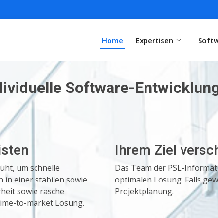
Home
Expertisen
Softw
dividuelle Software-Entwicklun
isten
Ihrem Ziel versc
müht, um schnelle
Das Team der PSL-Informatik
in einer stabilen sowie
optimalen Lösung. Falls ge
heit sowie rasche
Projektplanung.
 Time-to-market Lösung.