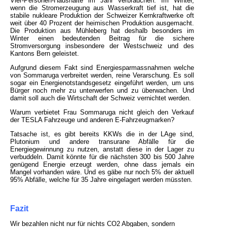
Vier-Personen-Haushalte im Jahr verbrauchen. Im Winter,
wenn die Stromerzeugung aus Wasserkraft tief ist, hat die
stabile nukleare Produktion der Schweizer Kernkraftwerke oft
weit über 40 Prozent der heimischen Produktion ausgemacht.
Die Produktion aus Mühleberg hat deshalb besonders im
Winter einen bedeutenden Beitrag für die sichere
Stromversorgung insbesondere der Westschweiz und des
Kantons Bern geleistet.
Aufgrund diesem Fakt sind Energiesparmassnahmen welche
von Sommaruga verbreitet werden, reine Verarschung. Es soll
sogar ein Energienotstandsgesetz eingeführt werden, um uns
Bürger noch mehr zu unterwerfen und zu überwachen. Und
damit soll auch die Wirtschaft der Schweiz vernichtet werden.
Warum verbietet Frau Sommaruga nicht gleich den Verkauf
der TESLA Fahrzeuge und anderen E-Fahrzeugmarken?
Tatsache ist, es gibt bereits KKWs die in der LAge sind,
Plutonium und andere transurane Abfälle für die
Energiegewinnung zu nutzen, anstatt diese in der Lager zu
verbuddeln. Damit könnte für die nächsten 300 bis 500 Jahre
genügend Energie erzeugt werden, ohne dass jemals ein
Mangel vorhanden wäre. Und es gäbe nur noch 5% der aktuell
95% Abfälle, welche für 35 Jahre eingelagert werden müssten.
Fazit
Wir bezahlen nicht nur für nichts CO2 Abgaben, sondern