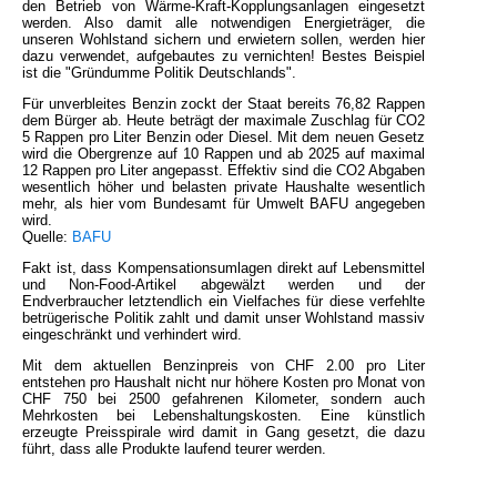
den Betrieb von Wärme-Kraft-Kopplungsanlagen eingesetzt
werden. Also damit alle notwendigen Energieträger, die
unseren Wohlstand sichern und erwietern sollen, werden hier
dazu verwendet, aufgebautes zu vernichten! Bestes Beispiel
ist die "Gründumme Politik Deutschlands".
Für unverbleites Benzin zockt der Staat bereits 76,82 Rappen
dem Bürger ab. Heute beträgt der maximale Zuschlag für CO2
5 Rappen pro Liter Benzin oder Diesel. Mit dem neuen Gesetz
wird die Obergrenze auf 10 Rappen und ab 2025 auf maximal
12 Rappen pro Liter angepasst. Effektiv sind die CO2 Abgaben
wesentlich höher und belasten private Haushalte wesentlich
mehr, als hier vom Bundesamt für Umwelt BAFU angegeben
wird.
Quelle:
BAFU
Fakt ist, dass Kompensationsumlagen direkt auf Lebensmittel
und Non-Food-Artikel abgewälzt werden und der
Endverbraucher letztendlich ein Vielfaches für diese verfehlte
betrügerische Politik zahlt und damit unser Wohlstand massiv
eingeschränkt und verhindert wird.
Mit dem aktuellen Benzinpreis von CHF 2.00 pro Liter
entstehen pro Haushalt nicht nur höhere Kosten pro Monat von
CHF 750 bei 2500 gefahrenen Kilometer, sondern auch
Mehrkosten bei Lebenshaltungskosten. Eine künstlich
erzeugte Preisspirale wird damit in Gang gesetzt, die dazu
führt, dass alle Produkte laufend teurer werden.