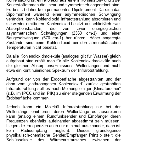
Kohlendioxid ist ein Molekül aus einem Kohlenstoff- und zwei
Sauerstoffatomen die linear und symmetrisch angeordnet sind.
Es besitzt daher kein permanentes Dipolmoment. Da sich das
Dipolmoment während einer asymmetrischen Schwingung
verändert, kann Kohlendioxid Infrarotstrahlung absorbieren und
sie wieder emittieren. Kohlendioxid besitzt ausschließlich zwei
Absorptionsbanden, die von zwei energiegleichen
asymmetrischen Schwingungen (2350 cm-1) und einer
Beugeschwingung (670 cm-1) her rühren. Höher angeregte
Zustände sind beim Kohlendioxid bei den atmosphärischen
Temperaturen nicht besetzt.
Da alle Kohlendioxidmoleküle (analoges gilt für Wasser) gleich
aufgebaut sind erhält man für alle Kohlendioxidmoleküle auch
die gleichen Absorptions/Emissions Wellenlängen und nicht
etwa ein kontinuierliches Spektrum der Infrarotstrahlung.
Aufgrund der von der Erdoberfläche abgestrahlten und der
dann vom „anthropogenen Kohlendioxid“ zurück gestrahlten
Infrarotstrahlung soll es nach Meinung einiger „Klimaforscher“
(z.B. im IPCC und im PIK) zu einer steigenden Erwärmung der
Erdoberfläche kommen.
Jedoch kann ein Molekül Infrarotstrahlung nur bei der
Wellenlänge emittieren, deren Wellenlänge es absorbieren
kann (analog einem Rundfunksender und Empfänger deren
Frequenzen ebenfalls aufeinander abgestimmt sein müssen.
Liegen die Frequenzen auch nur minimal auseinander, dann ist
kein Radioempfang möglich). Dieses grundlegende
physikalisch-chemische Sender/Empfänger Prinzip stellt die
Schlüsselrolle des Wärmeaustausches zwischen der