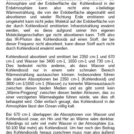
Atmosphäre und der Erdoberfläche dar. Kohlendioxid in der
Erdatmosphäre kann also nicht eine x-beliebige
Wärmestrahlung, die von der Erdoberfläche abgestrahlt wird
absorbieren und wieder Richtung Erde emittieren und
umgekehrt kann nicht jedes Molekül auf der Erdoberfläche von
der durch Kohlendioxid emittierten Infrarotstrahlung erwärmt
werden, weil es diese aufgrund seiner ihm eigenen
Moleküleigenschaften gar nicht absorbieren kann. Trifft also
das IR-Photon des Kohlendioxids auf einen Stoff, der bei
dieser Frequenz nicht absorbiert, kann dieser Stoff auch nicht
durch Kohlendioxid erwärmt werden.
Kohlendioxid absorbiert und emittiert bei 2350 cm-1 und 670
cm-1 und Wasser bei 3400 cm-1, 1650 cm-1 und 730 cm-1.
Dies bedeutet nichts anderes, als dass Wasser und
Kohlendioxid nur in einem sehr schmalen Bereich
Wärmestrahlung austauschen können. Insbesondere führen
die starken Absorptionen bei 2350 cm-1 (Kohlendioxid) und
3800 cm-1/1650 cm-1 (Wasser) zu keinerlei Wärmeaustausch
zwischen diesen beiden Medien und es gibt somit kein
„Wärme-Pingpong“ zwischen diesen beiden Akteuren, das zu
einer verzögerten Wärmeabgabe führen würde, wie dies oft
behauptet wird. Oder einfach gesagt, das Kohlendioxid in der
Atmosphäre lässt den Ozean völlig kalt.
Bei 670 cm-1 überlappen die Absorptionen von Wasser und
Kohlendioxid zwar, ein Hin und Her an Wärme wäre denkbar.
Allerdings ist sehr viel mehr Wasser in der Atmosphäre (ca.
50-100 Mal mehr) als Kohlendioxid. Um hier noch den Beitrag
des Kohlendioxids heraus zurechnen muss man also äußerst