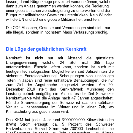
lassen, damit Bürgerkriege provoziert werden können, welche
dann zum Anlass genommen werden können, die Regierung
einer globalistischen Zentralregierung zu unterwerfen und die
Bürger mit militärischer Gewalt zu unterdrücken. Kein Wunder
will die UN und EU eine globale Militäreinheit errichten.
Die CO2-Abgaben, Gesetze und Verordnungen sind nicht nur
alle Illegal, sondern in höchstem Mass Verfassungsbrüchig.
Die Lüge der gefährlichen Kernkraft
Kernkraft ist nicht nur mit Abstand die günstigste
Energiegewinnung welche 24 Std. mal 365 Tage
unterbruchsfrei Energie liefern kann, sondern ist auch mit
heutigen technologischen Möglichkeiten seit Jahrzehnten die
sicherste Energiegewinnung! Behauptungen von unzähligen
Toten in Japan sind reine unhaltbare Behauptungen, die nur
zum Ziel der Angstmache eingesetzt werden. Am 20.
Dezember 2019 stellt das Kernkraftwerk Mühleberg den
Leistungsbetrieb endgültig ein. Als erstes der fünf Schweizer
Kernkraftwerke wird die Anlage nach 47 Jahren abgeschaltet.
Für die Stromversorgung der Schweiz ist das ein spürbarer
Verlust – insbesondere im Winter und in einer Zeit, wo
Klimaschutz gross geschrieben wird.
Das KKM hat jedes Jahr rund 3'000'000’000 Kilowattstunden
(kWh) Strom erzeugt: ca. 5 Prozent des Schweizer
Endverbrauchs: So viel Strom, wie 700'000 durchschnittliche