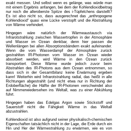
exakt messen. Und selbst wenn es gelänge, was würde man
mit einem Ergebnis anfangen, bei dem der Kohlendioxidbeitrag
nur noch die alleroberste Spitze des i-Tüpfelchens darstellt?
Es ist also nicht so, dass ausgerechnet das „anthropogene
Kohlendioxid“ quasi eine Lücke verstopft und die Abstrahlung
von Wärme verhindert.
Hingegen wäre natürlich der Wärmeaustausch via
Infrarotstrahlung zwischen Wassertropfen in der Atmosphäre
und Wasser im Ozean denkbar, denn hier passen die
Wellenlängen bei allen Absorptionsbändern exakt aufeinander.
Wenn die vom Wasserdampf der Atmosphäre zurück
gestrahlten IR-Photonen vom Wasser im Ozean wieder
absorbiert werden, wird Wärme in den Ozean zurück
transportiert. Diese Wärme wurde jedoch zuvor beim
Abstrahlen des IR-Photons aus dem Ozean entnommen, so
dass sich in der Gesamtbilanz keine Erwärmung ergeben
kann! Weiterhin wird Infrarotstrahlung radial, das heißt in alle
Richtungen abgestrahlt (und nicht etwa nur in Richtung der
Erdoberfläche) die Hälfte der IR-Photonen verschwindet also
auf Nimmerwiedersehen ins Weltall, was zu einer Abkühlung
führt.
Hingegen haben das Edelgas Argon sowie Stickstoff und
Sauerstoff nicht die Fähigkeit Wärme in das Weltall
abzustrahlen.
Kohlendioxid ist also aufgrund seiner physikalisch-chemischen
Eigenschaften tatsächlich nicht in der Lage, die Erde durch ein
Hin und Her der Wärmestrahlung zu erwärmen, wie es von