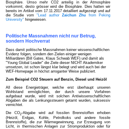
Biosphäre. Umso mehr CO2 anteilig in der Atmosphäre
vorkommt, desto grösser wird die Biosphäre. Dies hatten wir
bereits im Artikel vom 17.11.2017 detailliert aufgezeigt und auf
die Studie vom
"Lead author
Zaichun Zhu
from Peking
University"
hingewiesen.
Politische Massnahmen nicht nur Betrug,
sondern Hochverrat
Dass damit politische Massnahmen keiner wissenschaftlichen
Evidenz folgen, sondern den Zielen einiger wenigen
Milliardären (Bill Gates, Klaus Schwab WEF) und damit als
"Young Global Leader" die Ziele dieser NICHT Akademiker
umsetzen, ist schon längst klar belegt und wird auch bei der
WEF-Homepage in höchst arroganter Weise publiziert.
Zum Beispiel CO2 Steuern auf Benzin, Diesel und Heizöl
All diese Energieträger, welche erst überhaupt unseren
Wohlstand ermöglichten, der durch unsere Vorfahren
aufgebaut wurde, wird mit solchen Antiwissenschaftlichen
Abgaben die als Lenkungssteuern getarnt wurden, suksessiv
vernichtet.
Die CO
-Abgabe wird auf fossilen Brennstoffen erhoben
2
(Heizöl, Erdgas, Kohle, Petrolkoks und andere fossile
Brennstoffe), die zur Wärmegewinnung, zur Erzeugung von
Licht, in thermischen Anlagen zur Stromproduktion oder für