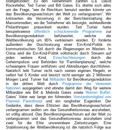
stattgefunden; zu den Teilnehmern zählten u.a. David
Rockefeller, Ted Turner und Bill Gates. Es drehte sich alles
um die Frage, “wie ihr Reichtum benutzt werden könnte um
das Bevölkerungswachstum der Welt zu verlangsamen”. Wir
kritisierten die Verzerrung in der Berichterstattung der
Massenmedien, wo die Teilnehmer als besorgte, wohlwollende
Philanthropen präsentiert wurden. Ted Turner hatte
beispielsweise
öffentlich schockierende Programme
zur
Bevölkerungsreduktion befürwortet, welche die
Weltbevölkerung um 95% verkleinern würden. Er forderte
außerdem die Durchsetzung einer Ein-Kind-Politik im
kommunistischen Stil durch die Regierungen im Westen. In
China wird die Ein-Kind-Politik vollstreckt durch Steuern auf
jedes weitere Kind,
Einschüchterungen
durch die
Geheimpolizei und Behörden für “Familienplanung”, welche
schwangere Frauen entführen und Abtreibungen durchführen.
Natürlich lebt Turner nicht nach seinen eigenen Regeln, er
selbst hat 5 Kinder und besitzt nicht weniger als 2 Millionen
Morgen Land. Turner hat
Milliarden
für Bevölkerungsreduktion
in der dritten Welt durch
Programme der Vereinten
Nationen
ausgegeben und ebnete damit den Weg für weitere
Milliardäre wie Bill & Melinda Gates sowie
Warren Buffet
.
Gates’ Vater war lange ein führendes
Vorstandsmitglied von
Planned Parenthood
und ein ranghoher Eugeniker. Der
Gedanke, dass diese Elitisten das Bevölkerungswachstum
verlangsamen wollen um das Gesundheitsniveau anzuheben,
ist völlig absurd. Das Bevölkerungswachstum auf der Welt zu
verlangsamen und das Gesundheitsniveau anzuheben sind
zwei für die Elite unvereinbare Zielsetzungen. Eine
Stabilisierung der Weltbevölkerung ist die natürlich Folge aus