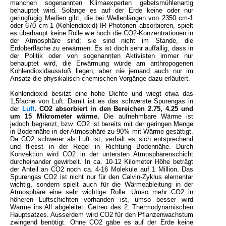
manchen sogenannten Klimaexperten gebetsmühlenartig
behauptet wird. Solange es auf der Erde keine oder nur
geringfügig Medien gibt, die bei Wellenlängen von 2350 cm-1
oder 670 cm-1 (Kohlendioxid) IR-Photonen absorbieren, spielt
es überhaupt keine Rolle wie hoch die CO2-Konzentrationen in
der Atmosphäre sind; sie sind nicht im Stande, die
Erdoberfläche zu erwärmen. Es ist doch sehr auffällig, dass in
der Politik oder von sogenannten Aktivisten immer nur
behauptet wird, die Erwärmung würde am anthropogenen
Kohlendioxidausstoß liegen, aber nie jemand auch nur im
Ansatz die physikalisch-chemischen Vorgänge dazu erläutert.
Kohlendioxid besitzt eine hohe Dichte und wiegt etwa das
1,5fache von Luft. Damit ist es das schwerste Spurengas in
der
Luft
. CO2 absorbiert in den Bereichen 2.75, 4.25 und
um 15 Mikrometer wärme.
Die aufnehmbare Wärme ist
jedoch begrenzt, bzw. CO2 ist bereits mit der geringen Menge
in Bodennähe in der Atmosphäre zu 90% mit Wärme gesättigt.
Da CO2 schwerer als Luft ist, verhält es sich entsprechend
und fliesst in der Regel in Richtung Bodennähe. Durch
Konvektion wird CO2 in der untersten Atmosphärenschicht
durcheinander gewirbelt. In ca. 10-12 Kilometer Höhe beträgt
der Anteil an CO2 noch ca. 4-16 Moleküle auf 1 Million. Das
Spurengas CO2 ist nicht nur für den Calvin-Zyklus elementar
wichtig, sondern spielt auch für die Wärmeableitung in der
Atmosphäre eine sehr wichtige Rolle. Umso mehr CO2 in
höheren Luftschichten vorhanden ist, umso besser wird
Wärme ins All abgeleitet. Getreu des 2. Thermodynamischen
Hauptsatzes. Ausserdem wird CO2 für den Pflanzenwachstum
zwingend benötigt. Ohne CO2 gäbe es auf der Erde keine