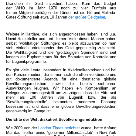
Branchen ihr Geld investiert haben. Kam das Budget
der WHO im Jahr 1970 noch zu vier Fünfteln aus
festen Mitgliedsbeiträgen der Länder, ist die Bill-und-Melinda-
Gates-Stiftung seit etwa 10 Jahren
der größte Geldgeber
.
Weitere Milliardäre, die sich angeschlossen haben, sind u.a.
David Rockefeller und Ted Turner. Viele dieser Männer haben
selbst “wohltätige” Stiftungen; es bleibt abzuwarten ob man
sich einfach untereinander das Geld gegenseitig zuschiebt.
Die Wohltätigkeit und die “großzügigen Spenden” sind seit
langem ein Euphemismus für das Erkaufen von Kontrolle und
für Eugenikprogramme.
Es gibt viele Leute, besonders in Akademikerkreisen und bei
den Konzernmedien, die immer noch die offen verkündete und
gut dokumentierte Agenda für eine drastische globale
Bevölkerungsreduktion sowie die bereits sichtbaren
Auswirkungen leugnen. Wir haben ein Kompendium an
Belegen zusammengestellt um zu zeigen, dass die Elite seit
mehr als 100 Jahren von Eugenik bzw. der als
“Bevölkerungskontrolle” bekannten modernen Fassung
besessen ist und dass eine globale Bevölkerungsreduktion
gegenwärtig im Gange ist.
Die Elite der Welt diskutiert Bevölkerungsreduktion
Wie 2009 von der
London Times berichtet
wurde, hatte Anfang
Mai das Treffen eines “geheimen Milliardärsclub” in New York