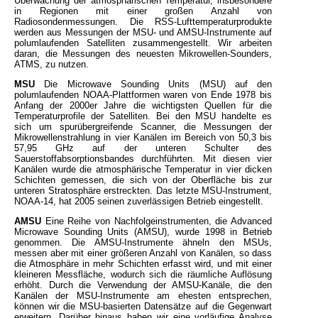
Überwachung der atmosphärischen Temperatur, insbesondere
in Regionen mit einer großen Anzahl von
Radiosondenmessungen. Die RSS-Lufttemperaturprodukte
werden aus Messungen der MSU- und AMSU-Instrumente auf
polumlaufenden Satelliten zusammengestellt. Wir arbeiten
daran, die Messungen des neuesten Mikrowellen-Sounders,
ATMS, zu nutzen.
MSU
Die Microwave Sounding Units (MSU) auf den
polumlaufenden NOAA-Plattformen waren von Ende 1978 bis
Anfang der 2000er Jahre die wichtigsten Quellen für die
Temperaturprofile der Satelliten. Bei den MSU handelte es
sich um spurübergreifende Scanner, die Messungen der
Mikrowellenstrahlung in vier Kanälen im Bereich von 50,3 bis
57,95 GHz auf der unteren Schulter des
Sauerstoffabsorptionsbandes durchführten. Mit diesen vier
Kanälen wurde die atmosphärische Temperatur in vier dicken
Schichten gemessen, die sich von der Oberfläche bis zur
unteren Stratosphäre erstreckten. Das letzte MSU-Instrument,
NOAA-14, hat 2005 seinen zuverlässigen Betrieb eingestellt.
AMSU
Eine Reihe von Nachfolgeinstrumenten, die Advanced
Microwave Sounding Units (AMSU), wurde 1998 in Betrieb
genommen. Die AMSU-Instrumente ähneln den MSUs,
messen aber mit einer größeren Anzahl von Kanälen, so dass
die Atmosphäre in mehr Schichten erfasst wird, und mit einer
kleineren Messfläche, wodurch sich die räumliche Auflösung
erhöht. Durch die Verwendung der AMSU-Kanäle, die den
Kanälen der MSU-Instrumente am ehesten entsprechen,
können wir die MSU-basierten Datensätze auf die Gegenwart
erweitern. Darüber hinaus haben wir eine vorläufige Analyse