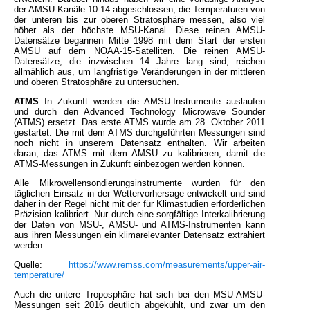
der AMSU-Kanäle 10-14 abgeschlossen, die Temperaturen von
der unteren bis zur oberen Stratosphäre messen, also viel
höher als der höchste MSU-Kanal. Diese reinen AMSU-
Datensätze begannen Mitte 1998 mit dem Start der ersten
AMSU auf dem NOAA-15-Satelliten. Die reinen AMSU-
Datensätze, die inzwischen 14 Jahre lang sind, reichen
allmählich aus, um langfristige Veränderungen in der mittleren
und oberen Stratosphäre zu untersuchen.
ATMS
In Zukunft werden die AMSU-Instrumente auslaufen
und durch den Advanced Technology Microwave Sounder
(ATMS) ersetzt. Das erste ATMS wurde am 28. Oktober 2011
gestartet. Die mit dem ATMS durchgeführten Messungen sind
noch nicht in unserem Datensatz enthalten. Wir arbeiten
daran, das ATMS mit dem AMSU zu kalibrieren, damit die
ATMS-Messungen in Zukunft einbezogen werden können.
Alle Mikrowellensondierungsinstrumente wurden für den
täglichen Einsatz in der Wettervorhersage entwickelt und sind
daher in der Regel nicht mit der für Klimastudien erforderlichen
Präzision kalibriert. Nur durch eine sorgfältige Interkalibrierung
der Daten von MSU-, AMSU- und ATMS-Instrumenten kann
aus ihren Messungen ein klimarelevanter Datensatz extrahiert
werden.
Quelle:
https://www.remss.com/measurements/upper-air-
temperature/
Auch die untere Troposphäre hat sich bei den MSU-AMSU-
Messungen seit 2016 deutlich abgekühlt, und zwar um den