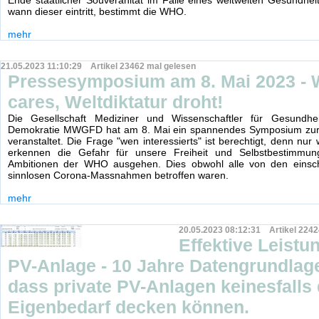
Ende staatlicher Souveränität im Falle eines weltweiten Gesundheit
wann dieser eintritt, bestimmt die WHO.
mehr
21.05.2023 11:10:29 Artikel 23462 mal gelesen
Pressesymposium am 8. Mai 2023 -
cares, Weltdiktatur droht!
Die Gesellschaft Mediziner und Wissenschaftler für Gesundhei
Demokratie MWGFD hat am 8. Mai ein spannendes Symposium zu
veranstaltet. Die Frage "wen interessierts" ist berechtigt, denn nu
erkennen die Gefahr für unsere Freiheit und Selbstbestimmu
Ambitionen der WHO ausgehen. Dies obwohl alle von den eins
sinnlosen Corona-Massnahmen betroffen waren.
mehr
20.05.2023 08:12:31 Artikel 2242
Effektive Leistu
PV-Anlage - 10 Jahre Datengrundlage
dass private PV-Anlagen keinesfalls
Eigenbedarf decken können.