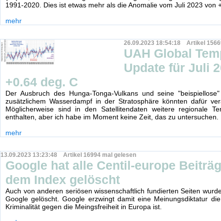
1991-2020. Dies ist etwas mehr als die Anomalie vom Juli 2023 von 
mehr
26.09.2023 18:54:18 Artikel 1566
UAH Global Tem
Update für Juli 
+0.64 deg. C
Der Ausbruch des Hunga-Tonga-Vulkans und seine "beispiellose"
zusätzlichem Wasserdampf in der Stratosphäre könnten dafür vera
Möglicherweise sind in den Satellitendaten weitere regionale Te
enthalten, aber ich habe im Moment keine Zeit, das zu untersuchen.
mehr
13.09.2023 13:23:48 Artikel 16994 mal gelesen
Google hat alle Centil-europe Beiträ
dem Index gelöscht
Auch von anderen seriösen wissenschaftlich fundierten Seiten wurden
Google gelöscht. Google erzwingt damit eine Meinungsdiktatur die 
Kriminalität gegen die Meingsfreiheit in Europa ist.