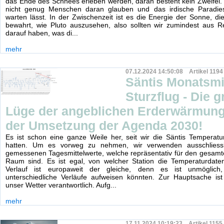
das Ende des Schnees erleben werden, daran besteht kein Zweifel. 
nicht genug Menschen daran glauben und das irdische Paradie
warten lässt. In der Zwischenzeit ist es die Energie der Sonne, di
bewahrt, wie Pluto auszusehen, also sollten wir zumindest aus R
darauf haben, was di...
mehr
07.12.2024 14:50:08 Artikel 1194
Säntis Monatsmi
Sturzflug - Die g
Lüge der angeblichen Erderwärmung
der Umsetzung der Agenda 2030!
Es ist schon eine ganze Weile her, seit wir die Säntis Temperat
hatten. Um es vorweg zu nehmen, wir verwenden ausschliessl
gemessenen Tagesmittelwerte, welche repräsentativ für den gesam
Raum sind. Es ist egal, von welcher Station die Temperaturdat
Verlauf ist europaweit der gleiche, denn es ist unmöglich
unterschiedliche Verläufe aufweisen könnten. Zur Hauptsache ist 
unser Wetter verantwortlich. Aufg...
mehr
17.11.2024 10:19:23 Artikel 1155