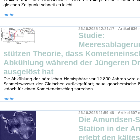
gleichen Zeitpunkt schneit es leicht.
mehr
26.10.2025 12:21:17 Artikel 636 
Studie:
Meeresablageru
stützen Theorie, dass Kometeneinsc
Abkühlung während der Jüngeren D
ausgelöst hat
Die Abkühlung der nördlichen Hemisphäre vor 12.800 Jahren wird a
Schmelzwasser der Gletscher zurückgeführt; neue geochemische 
jedoch für einen Kometeneinschlag sprechen.
mehr
26.10.2025 11:59:48 Artikel 607 
Die Amundsen-S
Station in der An
erlebt den kälte