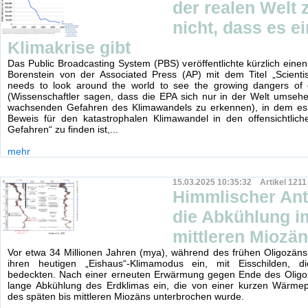
der realen Welt 
nicht, dass es e
Klimakrise gibt
Das Public Broadcasting System (PBS) veröffentlichte kürzlich einen
Borenstein von der Associated Press (AP) mit dem Titel „Scienti
needs to look around the world to see the growing dangers of 
(Wissenschaftler sagen, dass die EPA sich nur in der Welt umseh
wachsenden Gefahren des Klimawandels zu erkennen), in dem es 
Beweis für den katastrophalen Klimawandel in den offensichtlic
Gefahren“ zu finden ist,...
mehr
15.03.2025 10:35:32 Artikel 1211
Himmlischer Antr
die Abkühlung i
mittleren Miozä
Vor etwa 34 Millionen Jahren (mya), während des frühen Oligozäns, 
ihren heutigen „Eishaus“-Klimamodus ein, mit Eisschilden, di
bedeckten. Nach einer erneuten Erwärmung gegen Ende des Oligoz
lange Abkühlung des Erdklimas ein, die von einer kurzen Wärme
des späten bis mittleren Miozäns unterbrochen wurde.