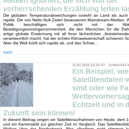
Medien ignoriert, die sich von der
vorherrschenden Erzählung leiten l
Die globalen Temperaturabweichungen sowohl an Land als auch
rapide. Die von Netto-Null-Zielen besessenen Mainstream-Medien, 
Politik beschäftigen sich nicht mit der Abk
Bestätigungsvoreingenommenheit, die den Menschen für die Eish
artige globale Erwärmung mit all ihren lächerlichen „feststehende
verantwortlich macht, hat der echten Klimawissenschaft schweren S
Aber die Welt kühlt sich rapide ab, und das Schwe...
mehr
11.01.2026 22:25:47 Artikel 643 
Ein Beispiel, wi
Satellitendaten w
sind oder wie Fa
Wettervorhersa
Echtzeit und in d
Zukunft sein können!
In diesem Beitrag zeigen wir Satellitenaufnahmen von Heute, dem 
und ein Kamerabild zur gleichen Zeit im Vergleich. Das Satellitenbild
Wolken über der Nordschweiz. Was allerdings nicht stimmen 