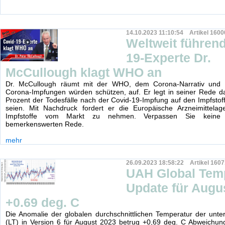
14.10.2023 11:10:54 Artikel 1600
Weltweit führen
19-Experte Dr.
McCullough klagt WHO an
Dr. McCullough räumt mit der WHO, dem Corona-Narrativ und d
Corona-Impfungen würden schützen, auf. Er legt in seiner Rede d
Prozent der Todesfälle nach der Covid-19-Impfung auf den Impfstof
seien. Mit Nachdruck fordert er die Europäische Arzneimittelage
Impfstoffe vom Markt zu nehmen. Verpassen Sie keine 
bemerkenswerten Rede.
mehr
26.09.2023 18:58:22 Artikel 1607
UAH Global Tem
Update für Augu
+0.69 deg. C
Die Anomalie der globalen durchschnittlichen Temperatur der unt
(LT) in Version 6 für August 2023 betrug +0,69 deg. C Abweichun