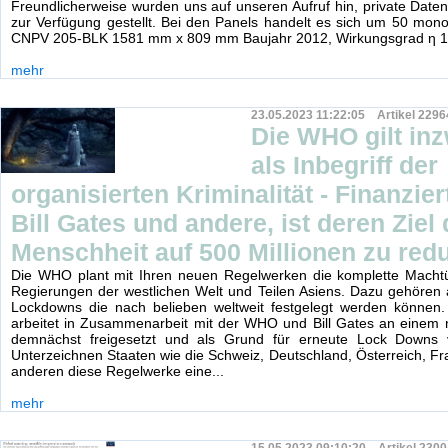
Freundlicherweise wurden uns auf unseren Aufruf hin, private Date
zur Verfügung gestellt. Bei den Panels handelt es sich um 50 monokr
CNPV 205-BLK 1581 mm x 809 mm Baujahr 2012, Wirkungsgrad η 
mehr
23.05.2023 11:22:05 Artikel 2296
Die WHO gilt in
als Inbegriff der
organisierten Kriminalität - Finanzie
Bill Gates und andere, ist deren Ziel 
Menschheit auf 500 Millionen zu red
Die WHO plant mit Ihren neuen Regelwerken die komplette Mach
Regierungen der westlichen Welt und Teilen Asiens. Dazu gehören
Lockdowns die nach belieben weltweit festgelegt werden könne
arbeitet in Zusammenarbeit mit der WHO und Bill Gates an einem 
demnächst freigesetzt und als Grund für erneute Lock Downs 
Unterzeichnen Staaten wie die Schweiz, Deutschland, Österreich, Fra
anderen diese Regelwerke eine...
mehr