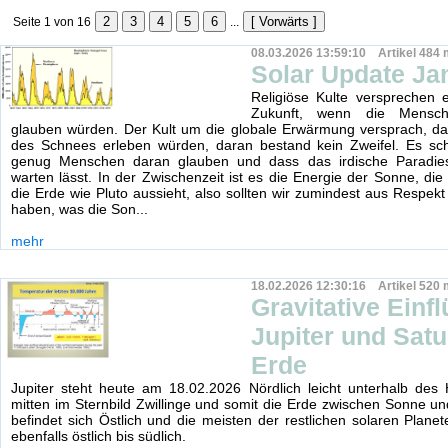
Seite 1 von 16
...
08.03.2026 13:59:10 Artikel 484 
Solar Update Ja
Religiöse Kulte versprechen 
Zukunft, wenn die Mensc
glauben würden. Der Kult um die globale Erwärmung versprach, da
des Schnees erleben würden, daran bestand kein Zweifel. Es sche
genug Menschen daran glauben und dass das irdische Paradie
warten lässt. In der Zwischenzeit ist es die Energie der Sonne, die
die Erde wie Pluto aussieht, also sollten wir zumindest aus Respekt
haben, was die Son...
mehr
18.02.2026 12:30:16 Artikel 520 
Gravitative Einf
Jupiter und Satu
Erde
Jupiter steht heute am 18.02.2026 Nördlich leicht unterhalb des
mitten im Sternbild Zwillinge und somit die Erde zwischen Sonne und
befindet sich Östlich und die meisten der restlichen solaren Planet
ebenfalls östlich bis südlich.