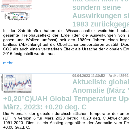
sondern seine
Auswirkungen si
1983 zurückgeg
In der Satellitenära haben die Wissenschaftler weiterhin beoba
gesamte Treibhauseffekt der Erde (der die Auswirkungen von 
gasen und Wolken umfasst) seit den 1980er Jahren einen insg
Einfluss (Abkühlung) auf die Oberflächentemperaturen ausübt. Dies
CO2 als auch einen verstärkten Effekt als Ursache der globalen Er
2016 festgestellt wurde, aus.
mehr
09.04.2023 11:30:52 Artikel 2569
Aktuellste globa
Anomalie (März 
+0,20°C)UAH Global Temperature Upd
März, 2023: +0.20 deg. C
Die Anomalie der globalen durchschnittlichen Temperatur der unt
(LT) in Version 6 für März 2023 betrug +0,20 deg. C Abweichung
1991-2020. Dies ist ein Anstieg gegenüber der Anomalie vom F
+0,08 Grad. C.