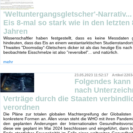
'Weltuntergangsgletscher'-Narrativ..
Eis 8-mal so stark wie in den letzten
Jahren
Wissenschaftler haben festgestellt, dass es keine Messdaten g
hindeuten, dass das Eis an einem westantarktischen Studienstandort
Thwaites "Doomsday"-Gletschers dicker ist als das heutige Eis nach
beobachtete Eisschmelze ist also "reversibel"... und natürlich.
mehr
23.05.2023 11:52:17 Artikel 2203
Folgendes kann
nach Unterzeich
Verträge durch die Staaten verbindli
verordnen
Die Pläne zur totalen globalen Machtergreifung der Globalist
konkretere Formen an. Allen voran steht die WHO mit ihren Pandem
den geplanten Änderungen der Internationalen Gesundheitsvorsc
diese wie geplant im Mai 2024 beschlossen und eingeführt, dann 