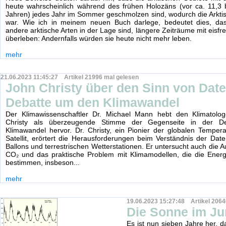
heute wahrscheinlich während des frühen Holozäns (vor ca. 11,3 b
Jahren) jedes Jahr im Sommer geschmolzen sind, wodurch die Arktis p
war. Wie ich in meinem neuen Buch darlege, bedeutet dies, da
andere arktische Arten in der Lage sind, längere Zeiträume mit eisf
überleben: Andernfalls würden sie heute nicht mehr leben.
mehr
21.06.2023 11:45:27 Artikel 21996 mal gelesen
John Christy über den Sinn von Date
Debatte um den Klimawandel
Der Klimawissenschaftler Dr. Michael Mann hebt den Klimatolo
Christy als überzeugende Stimme der Gegenseite in der 
Klimawandel hervor. Dr. Christy, ein Pionier der globalen Tempe
Satellit, erörtert die Herausforderungen beim Verständnis der Daten
Ballons und terrestrischen Wetterstationen. Er untersucht auch die 
CO₂ und das praktische Problem mit Klimamodellen, die die Energie
bestimmen, insbeson...
mehr
19.06.2023 15:27:48 Artikel 2064
Die Sonne im Ju
Es ist nun sieben Jahre her, 