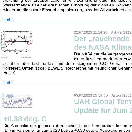
Abkühlung der Erdoberfläche führen. Der Grund dafür ist, dass d
Wassermenge zu einer drastischen Erhöhung der globalen Wolkenbi
wiederum die solare Einstrahlung blockiert, bzw. ins All zurück refleckt
mehr
22.07.2023 11:14:20 Artikel 1829
Der „rauchende
des NASA Klima
Die NASA hat die Vergangenhe
einen falschen modernen Erw
schaffen, der fast perfekt mit dem steigenden CO2-Gehalt in
korreliert. Unten ist der BEWEIS (Recherche mit freundlicher Gene
Heller).
mehr
05.07.2023 15:37:35 Artikel 2000
UAH Global Tem
Update für Juni 
+0.38 deg. C
Die Anomalie der globalen durchschnittlichen Temperatur der unt
(LT) in Version 6 für Juni 2023 betrug +0,38 deg. C Abweichung vom 