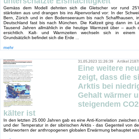
unterschätzte Eismächtigkeit
Gemäss dem Modell dehnten sich die Gletscher vor rund 25
stärksten aus und drangen bis ins Alpenvorland vor: In der Schwe
Bern, Zürich und in den Bodenseeraum bis nach Schaffhausen, 
Deutschland fast bis nach München. Die Kaltzeit ging dann im La
Tausend Jahren allmählich in die heutige Warmzeit über – auch d
ersichtlich. Kalt- und Warmzeiten wechseln sich in einem E
Grundsätzlich befindet sich die Erde ...
mehr
31.05.2023 11:26:39 Artikel 2187
Eine weitere neu
zeigt, dass die s
Arktis bei niedr
Gehalt wärmer u
steigendem CO2
kälter ist
In den letzten 25.000 Jahren gab es eine Anti-Korrelation zwische
und der Temperatur in der sibirischen Arktis - das Gegenteil von 
Befürwortern der anthropogenen globalen Erwärmung behauptet wir