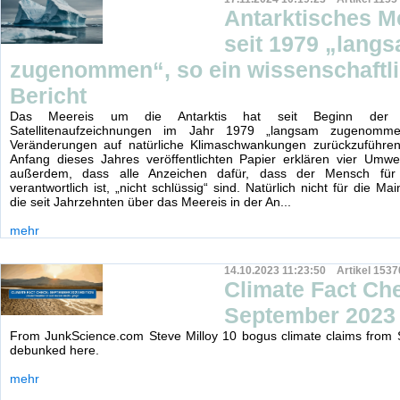
Antarktisches M
seit 1979 „lang
zugenommen“, so ein wissenschaftl
Bericht
Das Meereis um die Antarktis hat seit Beginn der kon
Satellitenaufzeichnungen im Jahr 1979 „langsam zugenomme
Veränderungen auf natürliche Klimaschwankungen zurückzuführen
Anfang dieses Jahres veröffentlichten Papier erklären vier Umwel
außerdem, dass alle Anzeichen dafür, dass der Mensch für
verantwortlich ist, „nicht schlüssig“ sind. Natürlich nicht für die M
die seit Jahrzehnten über das Meereis in der An...
mehr
14.10.2023 11:23:50 Artikel 1537
Climate Fact Ch
September 2023
From JunkScience.com Steve Milloy 10 bogus climate claims from
debunked here.
mehr