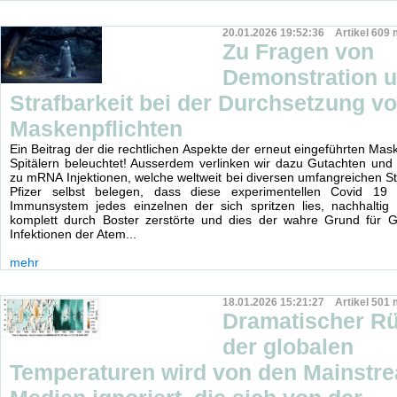
20.01.2026 19:52:36 Artikel 609 
Zu Fragen von
Demonstration 
Strafbarkeit bei der Durchsetzung v
Maskenpflichten
Ein Beitrag der die rechtlichen Aspekte der erneut eingeführten Mas
Spitälern beleuchtet! Ausserdem verlinken wir dazu Gutachten und
zu mRNA Injektionen, welche weltweit bei diversen umfangreichen S
Pfizer selbst belegen, dass diese experimentellen Covid 19 
Immunsystem jedes einzelnen der sich spritzen lies, nachhaltig
komplett durch Boster zerstörte und dies der wahre Grund für G
Infektionen der Atem...
mehr
18.01.2026 15:21:27 Artikel 501 
Dramatischer R
der globalen
Temperaturen wird von den Mainstr