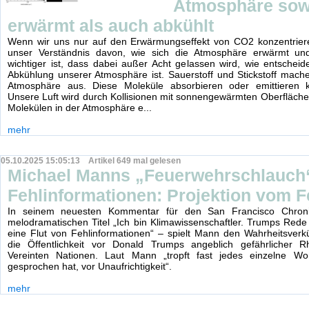
Atmosphäre sow
erwärmt als auch abkühlt
Wenn wir uns nur auf den Erwärmungseffekt von CO2 konzentrieren
unser Verständnis davon, wie sich die Atmosphäre erwärmt un
wichtiger ist, dass dabei außer Acht gelassen wird, wie entschei
Abkühlung unserer Atmosphäre ist. Sauerstoff und Stickstoff mac
Atmosphäre aus. Diese Moleküle absorbieren oder emittieren k
Unsere Luft wird durch Kollisionen mit sonnengewärmten Oberfläc
Molekülen in der Atmosphäre e...
mehr
05.10.2025 15:05:13 Artikel 649 mal gelesen
Michael Manns „Feuerwehrschlauch
Fehlinformationen: Projektion vom F
In seinem neuesten Kommentar für den San Francisco Chron
melodramatischen Titel „Ich bin Klimawissenschaftler. Trumps Rede
eine Flut von Fehlinformationen“ – spielt Mann den Wahrheitsver
die Öffentlichkeit vor Donald Trumps angeblich gefährlicher R
Vereinten Nationen. Laut Mann „tropft fast jedes einzelne Wo
gesprochen hat, vor Unaufrichtigkeit“.
mehr