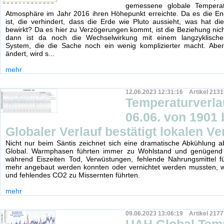
gemessene globale Temperat
Atmosphäre im Jahr 2016 ihren Höhepunkt erreichte. Da es die En
ist, die verhindert, dass die Erde wie Pluto aussieht, was hat die
bewirkt? Da es hier zu Verzögerungen kommt, ist die Beziehung nich
dann ist da noch die Wechselwirkung mit einem langzyklischen
System, die die Sache noch ein wenig komplizierter macht. Abe
ändert, wird s...
mehr
12.06.2023 12:31:16 Artikel 2131
Temperaturverla
06.06. von 1901 
Globaler Verlauf bestätigt lokalen Ve
Nicht nur beim Säntis zeichnet sich eine dramatische Abkühlung 
Global. Warmphasen führten immer zu Wohlstand und genügend 
während Eiszeiten Tod, Verwüstungen, fehlende Nahrungsmittel fü
mehr angebaut werden konnten oder vernichtet werden mussten, we
und fehlendes CO2 zu Missernten führten.
mehr
09.06.2023 13:06:19 Artikel 2177